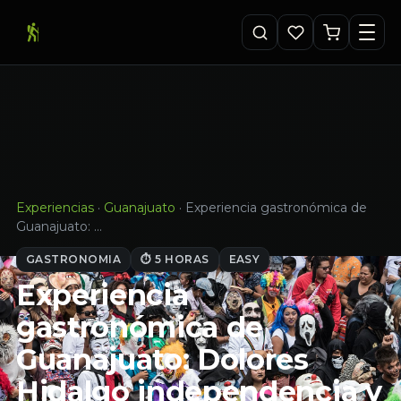
Experiencias
·
Guanajuato
·
Experiencia gastronómica de
Guanajuato: …
GASTRONOMIA
⏱ 5 HORAS
EASY
Experiencia
gastronómica de
Guanajuato: Dolores
Hidalgo independencia y