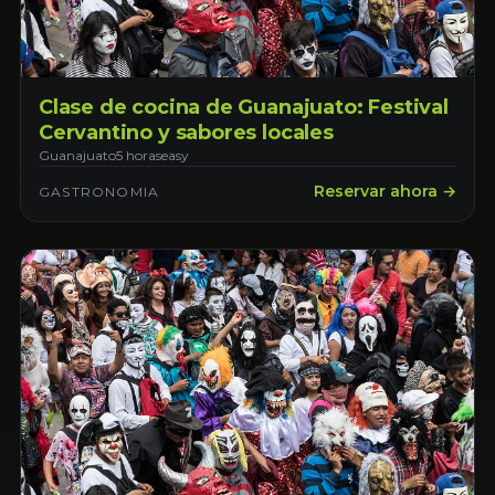
Clase de cocina de Guanajuato: Festival
Cervantino y sabores locales
Guanajuato
5 horas
easy
Reservar ahora →
GASTRONOMIA