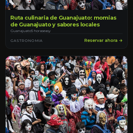
Ruta culinaria de Guanajuato: momias
de Guanajuato y sabores locales
Guanajuato
5 horas
easy
Reservar ahora →
GASTRONOMIA