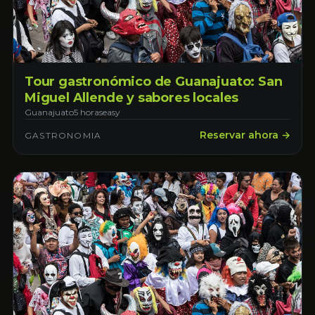
Tour gastronómico de Guanajuato: San
Miguel Allende y sabores locales
Guanajuato
5 horas
easy
Reservar ahora →
GASTRONOMIA