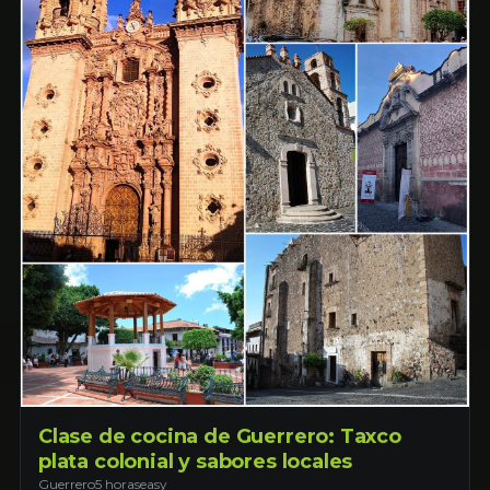
Clase de cocina de Guerrero: Taxco
plata colonial y sabores locales
Guerrero
5 horas
easy