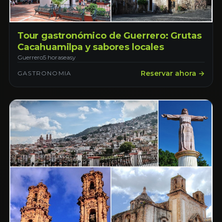
Tour gastronómico de Guerrero: Grutas
Cacahuamilpa y sabores locales
Guerrero
5 horas
easy
Reservar ahora →
GASTRONOMIA