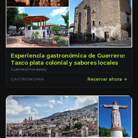
Experiencia gastronómica de Guerrero:
Taxco plata colonial y sabores locales
Guerrero
5 horas
easy
Reservar ahora →
GASTRONOMIA