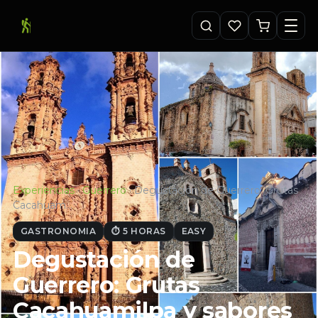
Experiencias
·
Guerrero
·
Degustación de Guerrero: Grutas
Cacahuam…
GASTRONOMIA
⏱ 5 HORAS
EASY
Degustación de
Guerrero: Grutas
Cacahuamilpa y sabores