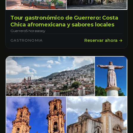
Tour gastronómico de Guerrero: Costa
Chica afromexicana y sabores locales
Guerrero
5 horas
easy
Reservar ahora →
GASTRONOMIA