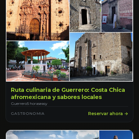
Ruta culinaria de Guerrero: Costa Chica
afromexicana y sabores locales
Guerrero
5 horas
easy
Reservar ahora →
GASTRONOMIA