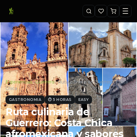
Experiencias
·
Guerrero
·
Ruta culinaria de Guerrero: Costa
Chica …
GASTRONOMIA
⏱ 5 HORAS
EASY
Ruta culinaria de
Guerrero: Costa Chica
afromexicana y sabores