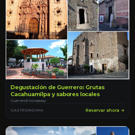
Degustación de Guerrero: Grutas
Cacahuamilpa y sabores locales
Guerrero
5 horas
easy
Reservar ahora →
GASTRONOMIA