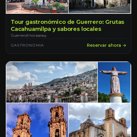
Tour gastronómico de Guerrero: Grutas
Cacahuamilpa y sabores locales
Guerrero
5 horas
easy
Reservar ahora →
GASTRONOMIA