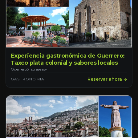
Experiencia gastronómica de Guerrero:
Taxco plata colonial y sabores locales
Guerrero
5 horas
easy
Reservar ahora →
GASTRONOMIA