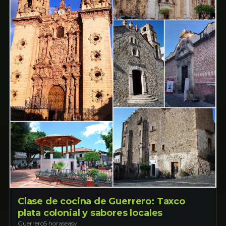
Clase de cocina de Guerrero: Taxco
plata colonial y sabores locales
Guerrero
5 horas
easy