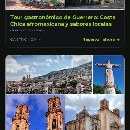
Tour gastronómico de Guerrero: Costa
Chica afromexicana y sabores locales
Guerrero
5 horas
easy
Reservar ahora →
GASTRONOMIA