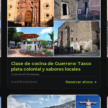
Clase de cocina de Guerrero: Taxco
plata colonial y sabores locales
Guerrero
5 horas
easy
Reservar ahora →
GASTRONOMIA