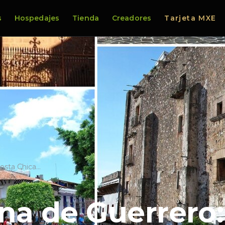
s
Hospedajes
Tienda
Creadores
Tarjeta MXE
Costa Chica…
ina de Guerrero: