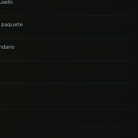
guiado
n paquete
ndario