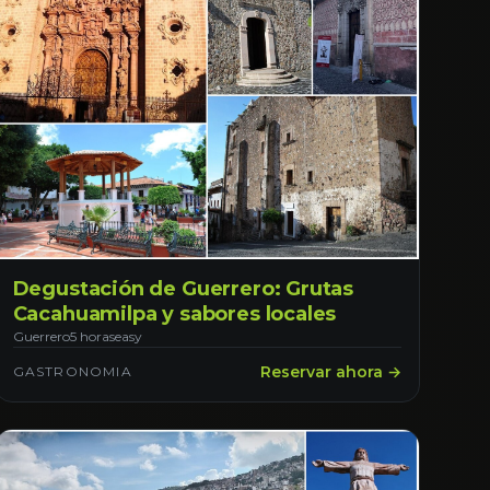
Degustación de Guerrero: Grutas
Cacahuamilpa y sabores locales
Guerrero
5 horas
easy
Reservar ahora →
GASTRONOMIA