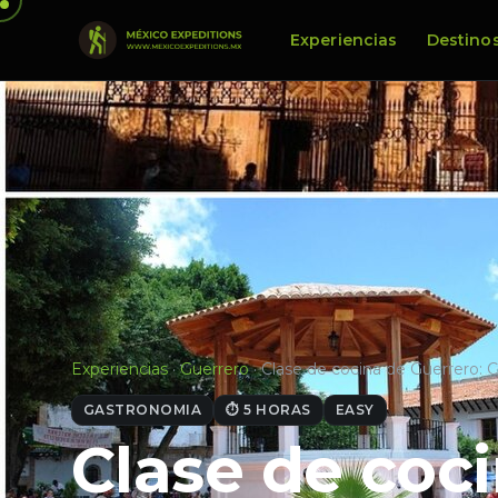
Experiencias
Destino
Experiencias
·
Guerrero
·
Clase de cocina de Guerrero: 
GASTRONOMIA
⏱ 5 HORAS
EASY
Clase de coc