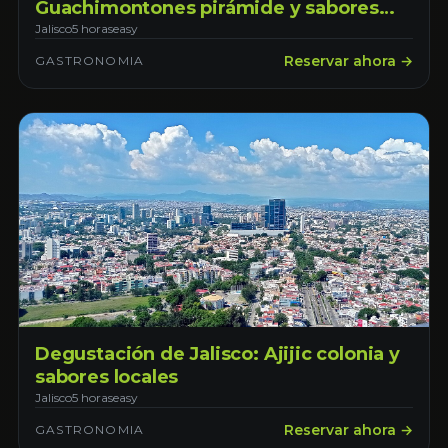
Guachimontones pirámide y sabores
locales
Jalisco
5 horas
easy
Reservar ahora →
GASTRONOMIA
Degustación de Jalisco: Ajijic colonia y
sabores locales
Jalisco
5 horas
easy
Reservar ahora →
GASTRONOMIA