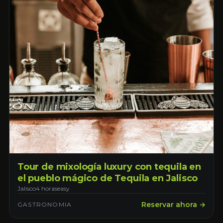
Tour de mixología luxury con tequila en
el pueblo mágico de Tequila en Jalisco
Jalisco
4 horas
easy
Reservar ahora →
GASTRONOMIA