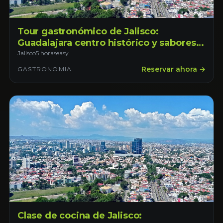
Tour gastronómico de Jalisco:
Guadalajara centro histórico y sabores
locales
Jalisco
5 horas
easy
Reservar ahora →
GASTRONOMIA
Clase de cocina de Jalisco: