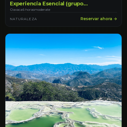
Experiencia Esencial (grupo
compartido)
Oaxaca
6 horas
moderate
Reservar ahora →
NATURALEZA