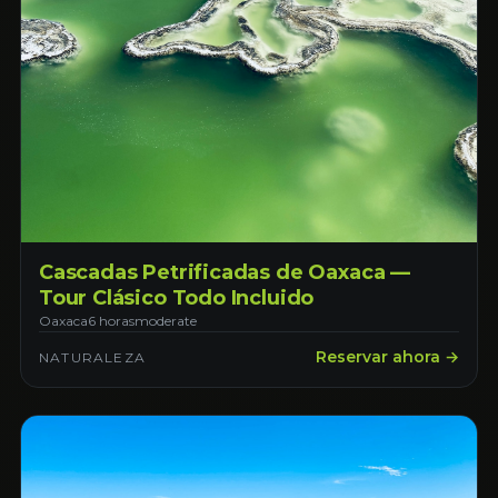
Cascadas Petrificadas de Oaxaca —
Tour Clásico Todo Incluido
Oaxaca
6 horas
moderate
Reservar ahora →
NATURALEZA