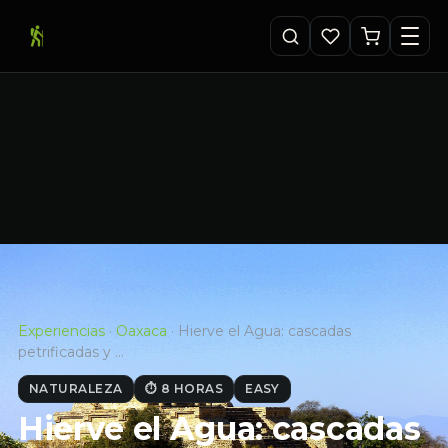
Experiencias
·
Oaxaca
·
Hierve el Agua: cascadas
petrificadas y …
NATURALEZA
⏱ 8 HORAS
EASY
Hierve el Agua: cascadas