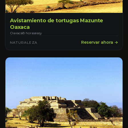
Avistamiento de tortugas Mazunte
Oaxaca
Oaxaca
8 horas
easy
Reservar ahora →
NATURALEZA