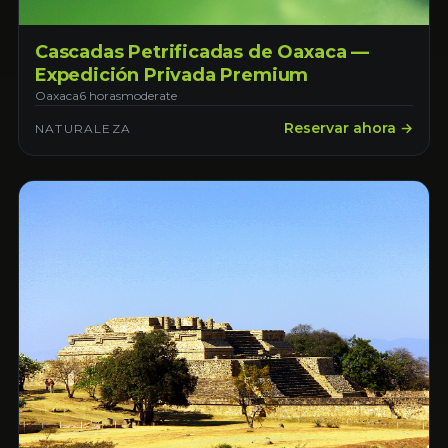
Cascadas Petrificadas de Oaxaca —
Expedición Privada Premium
Oaxaca
6 horas
moderate
Reservar ahora →
NATURALEZA