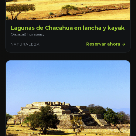
Lagunas de Chacahua en lancha y kayak
Oaxaca
8 horas
easy
Reservar ahora →
NATURALEZA