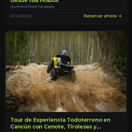
desde isla Holbox
Quintana Roo
6 horas
easy
Reservar ahora →
ACUATICO
Tour de Experiencia Todoterreno en
Cancún con Cenote, Tirolesas y