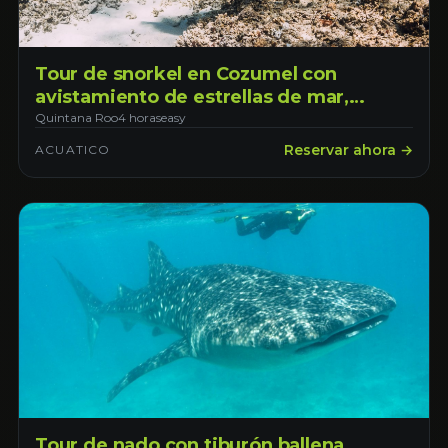
Tour de snorkel en Cozumel con
avistamiento de estrellas de mar,
mantarrayas y tortugas. Salida desde
Quintana Roo
4 horas
easy
Cozumel
Reservar ahora →
ACUATICO
Tour de nado con tiburón ballena