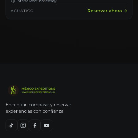
Puentes. Saliendo desde Cancún
Quintana Roo
5 horas
easy
Reservar ahora →
ACUATICO
Encontrar, comparar y reservar
experiencias con confianza.