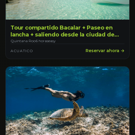
Tour compartido Bacalar + Paseo en
lancha + saliendo desde la ciudad de
Mérida-> Clásico.
Quintana Roo
6 horas
easy
Reservar ahora →
ACUATICO