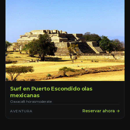
Surf en Puerto Escondido olas
mexicanas
Oaxaca
8 horas
moderate
Reservar ahora →
AVENTURA