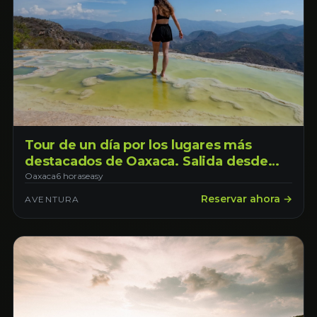
Tour de un día por los lugares más
destacados de Oaxaca. Salida desde
Oaxaca.
Oaxaca
6 horas
easy
Reservar ahora →
AVENTURA