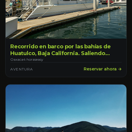
Recorrido en barco por las bahías de
Huatulco, Baja California. Saliendo
desde Ensenada
Oaxaca
4 horas
easy
Reservar ahora →
AVENTURA