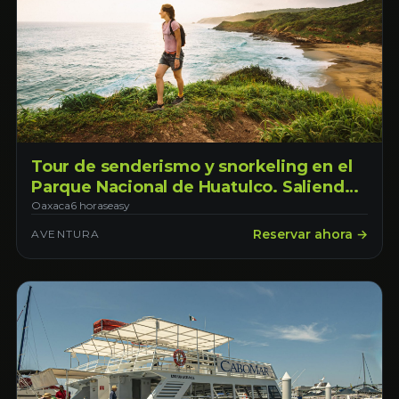
Tour de senderismo y snorkeling en el
Parque Nacional de Huatulco. Saliendo
desde Oaxaca de Juárez
Oaxaca
6 horas
easy
Reservar ahora →
AVENTURA