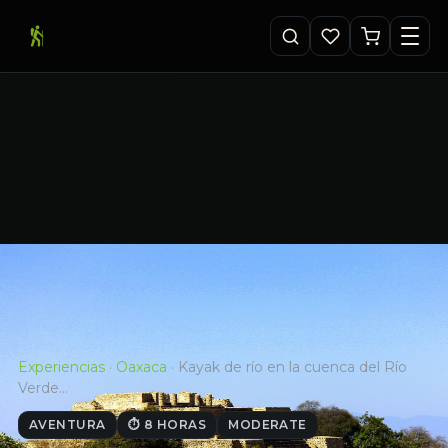
Experiencias
·
Oaxaca
·
Kayak de río en la cuenca del Río
Verde…
AVENTURA
⏱ 8 HORAS
MODERATE