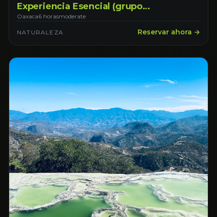
Experiencia Esencial (grupo
compartido)
Oaxaca
6 horas
moderate
Reservar ahora →
NATURALEZA