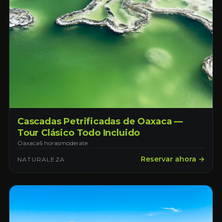
Cascadas Petrificadas de Oaxaca —
Tour Clásico Todo Incluido
Oaxaca
6 horas
moderate
Reservar ahora →
NATURALEZA