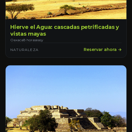
Hierve el Agua: cascadas petrificadas y
vistas mayas
Oaxaca
8 horas
easy
Reservar ahora →
NATURALEZA