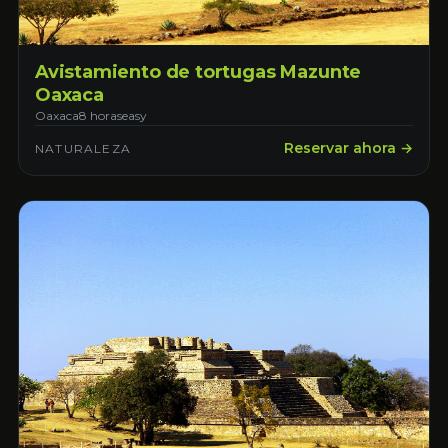
Avistamiento de tortugas Mazunte
Oaxaca
Oaxaca
8 horas
easy
Reservar ahora →
NATURALEZA