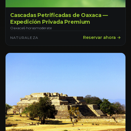
Cascadas Petrificadas de Oaxaca —
Expedición Privada Premium
Oaxaca
6 horas
moderate
Reservar ahora →
NATURALEZA