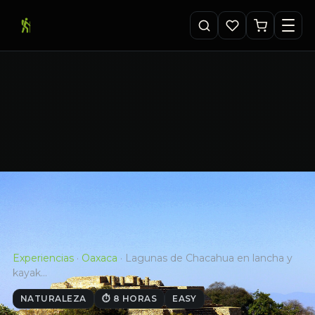
Experiencias
·
Oaxaca
·
Lagunas de Chacahua en lancha y
kayak…
NATURALEZA
⏱ 8 HORAS
EASY