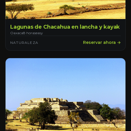
Lagunas de Chacahua en lancha y kayak
Oaxaca
8 horas
easy
Reservar ahora →
NATURALEZA