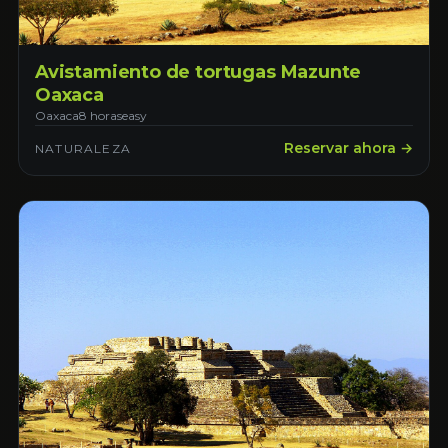
Avistamiento de tortugas Mazunte
Oaxaca
Oaxaca
8 horas
easy
Reservar ahora →
NATURALEZA