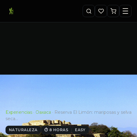
Experiencias
·
Oaxaca
·
Reserva El Limón: mariposas y selva
seca…
NATURALEZA
⏱ 8 HORAS
EASY