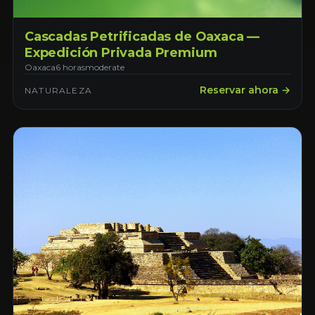
Cascadas Petrificadas de Oaxaca —
Expedición Privada Premium
Oaxaca
6 horas
moderate
Reservar ahora →
NATURALEZA