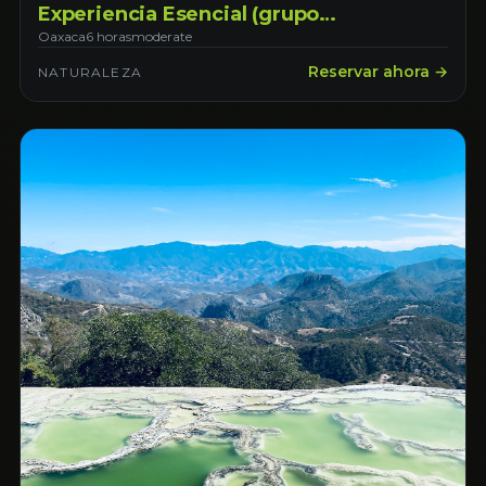
Experiencia Esencial (grupo
compartido)
Oaxaca
6 horas
moderate
Reservar ahora →
NATURALEZA