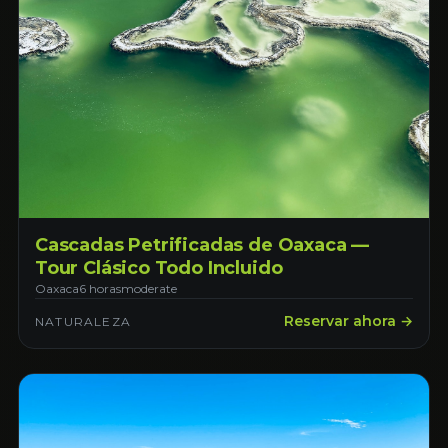
Cascadas Petrificadas de Oaxaca —
Tour Clásico Todo Incluido
Oaxaca
6 horas
moderate
Reservar ahora →
NATURALEZA