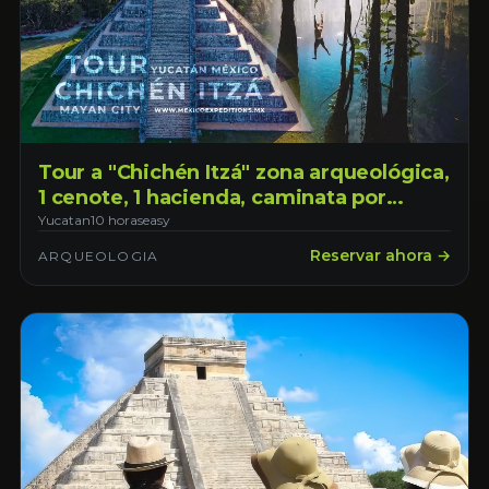
Tour a "Chichén Itzá" zona arqueológica,
1 cenote, 1 hacienda, caminata por
"Valladolid" pueblo mágico, saliendo
Yucatan
10 horas
easy
desde la ciudad de Mérida Yucatán
Reservar ahora →
ARQUEOLOGIA