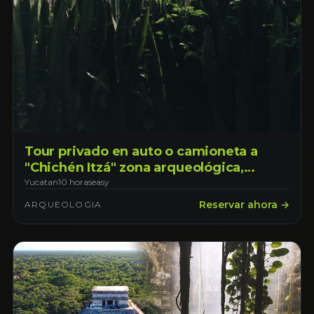
Tour privado en auto o camioneta a
"Chichén Itzá" zona arqueológica,
cenote, hacienda y visita a Valladolid
Yucatan
10 horas
easy
pueblo mágico, saliendo desde la
Reservar ahora →
ARQUEOLOGIA
ciudad de Mérida Yucatán