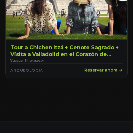
Tour a Chichen Itzá + Cenote Sagrado +
Visita a Valladolid en el Corazón de
Yucatán. Saliendo desde Mérida
Yucatan
5 horas
easy
Reservar ahora →
ARQUEOLOGIA