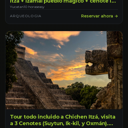
Itzá + Izamal pueblo mágico + cenote ik
kil, saliendo desde Mérida Yucatán.
Yucatan
10 horas
easy
Reservar ahora →
ARQUEOLOGIA
Tour todo incluido a Chichen Itzá, visita
a 3 Cenotes (Suytun, Ik-kil, y Oxmán).