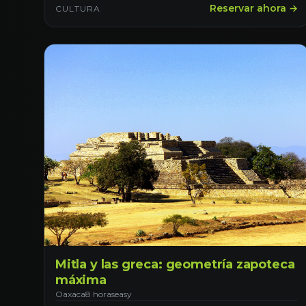
Reservar ahora →
CULTURA
Mitla y las greca: geometría zapoteca
máxima
Oaxaca
8 horas
easy