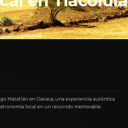
cal en Tlacolula
ación y proceso.
ago Matatlán en Oaxaca, una experiencia auténtica
astronomía local en un recorrido memorable.