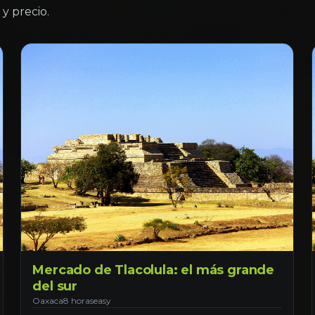
y precio.
Mercado de Tlacolula: el más grande
del sur
Oaxaca
8 horas
easy