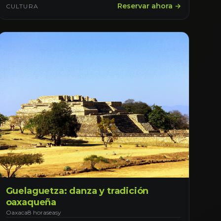
Reservar ahora →
CULTURA
Guelaguetza: danza y tradición
oaxaqueña
Oaxaca
8 horas
easy