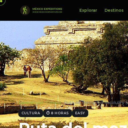
Explorar
Destinos
Experiencias
·
Oaxaca
·
Ruta del mezcal en Tlacolula y 
CULTURA
⏱ 8 HORAS
EASY