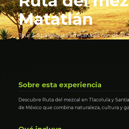
Ruta del mez
Matatlán
Tour a 3 palenques artesanales con degust
Sobre esta experiencia
Descubre Ruta del mezcal en Tlacolula y Santi
de México que combina naturaleza, cultura y g