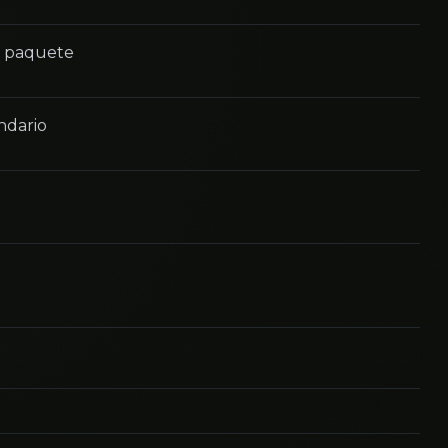
n paquete
ndario