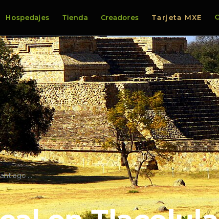
C
Hospedajes
Tienda
Creadores
Tarjeta MXE
Santiago …