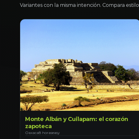
Variantes con la misma intención. Compara estilo 
Monte Albán y Cuilapam: el corazón
zapoteca
Oaxaca
8 horas
easy