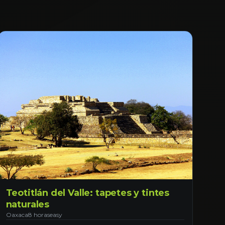
Teotitlán del Valle: tapetes y tintes
naturales
Oaxaca
8 horas
easy