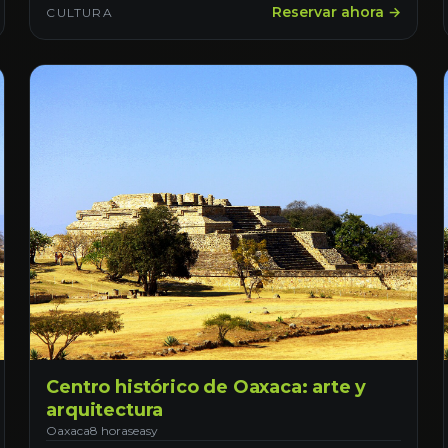
Reservar ahora →
CULTURA
Centro histórico de Oaxaca: arte y
arquitectura
Oaxaca
8 horas
easy