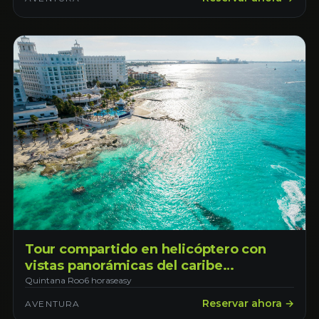
Tour compartido en helicóptero con
vistas panorámicas del caribe
mexicano. Salida desde Cancún
Quintana Roo
6 horas
easy
Reservar ahora →
AVENTURA