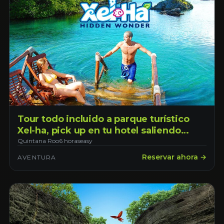
Tour todo incluido a parque turístico
Xel-ha, pick up en tu hotel saliendo
desde la ciudad de Cancún
Quintana Roo
6 horas
easy
Reservar ahora →
AVENTURA