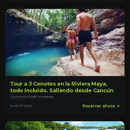
Tour a 3 Cenotes en la Riviera Maya,
todo incluido. Saliendo desde Cancún
Quintana Roo
8 horas
easy
Reservar ahora →
AVENTURA