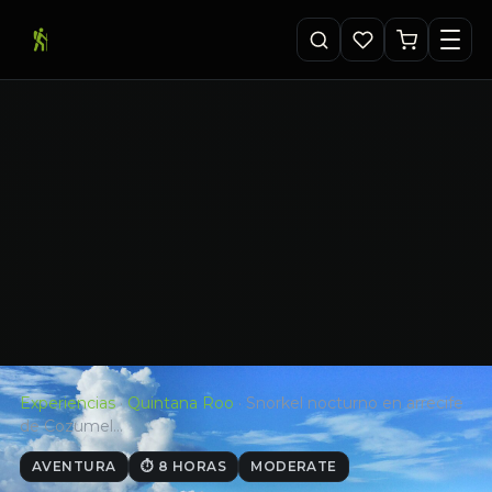
Experiencias
·
Quintana Roo
·
Snorkel nocturno en arrecife
de Cozumel…
AVENTURA
⏱ 8 HORAS
MODERATE