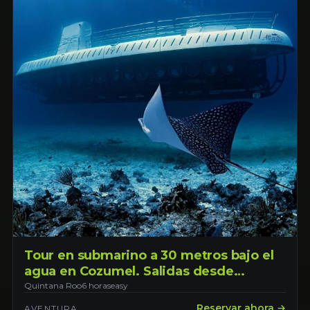
Tour en submarino a 30 metros bajo el
agua en Cozumel. Salidas desde
Cozumel
Quintana Roo
6 horas
easy
Reservar ahora →
AVENTURA