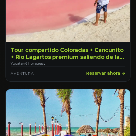
Tour compartido Coloradas + Cancunito
+ Río Lagartos premium saliendo de la
ciudad de Mérida
Yucatan
6 horas
easy
Reservar ahora →
AVENTURA