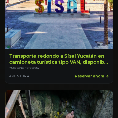
Transporte redondo a Sisal Yucatán en
camioneta turística tipo VAN, disponible
todos los días con horario de 7:00am -
Yucatan
6 horas
easy
7:00pm disfruta 12 horas de tiempo
Reservar ahora →
AVENTURA
libre