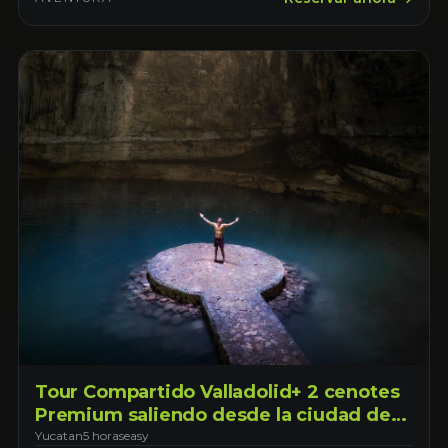
Tour Compartido Valladolid+ 2 cenotes
Premium saliendo desde la ciudad de
Mérida.
Yucatan
5 horas
easy