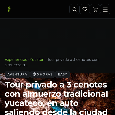
Experiencias
·
Yucatan
·
Tour privado a 3 cenotes con
almuerzo tr…
AVENTURA
⏱ 5 HORAS
EASY
Tour privado a 3 cenotes
con almuerzo tradicional
yucateco, en auto
saliendo desde la ciudad