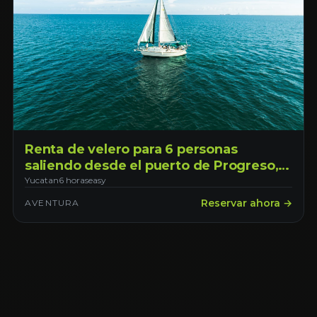
Renta de velero para 6 personas
saliendo desde el puerto de Progreso,
con opción de transporte desde Mérida
Yucatan
6 horas
easy
Reservar ahora →
AVENTURA