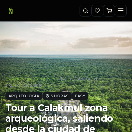
Experiencias
·
Campeche
·
Tour a Calakmul zona
arqueológica, salie…
ARQUEOLOGIA
⏱ 6 HORAS
EASY
Tour a Calakmul zona
arqueológica, saliendo
desde la ciudad de