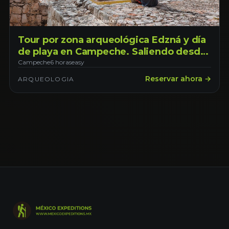
Tour por zona arqueológica Edzná y día
de playa en Campeche. Saliendo desde
Campeche
Campeche
6 horas
easy
Reservar ahora →
ARQUEOLOGIA