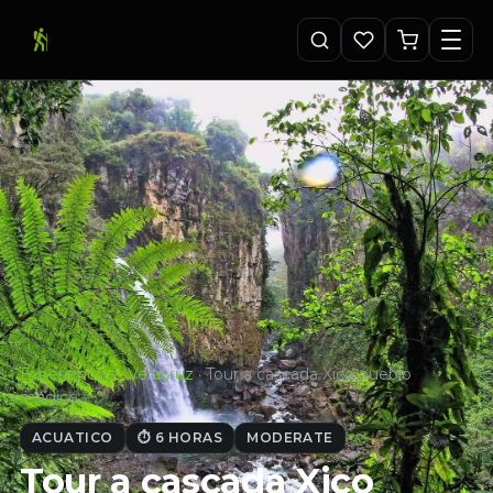
Experiencias
·
Veracruz
·
Tour a cascada Xico pueblo
mágico…
ACUATICO
⏱ 6 HORAS
MODERATE
Tour a cascada Xico