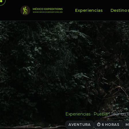
Experiencias
Destino
Experiencias
·
Puebla
·
Tour en 
AVENTURA
⏱ 6 HORAS
M