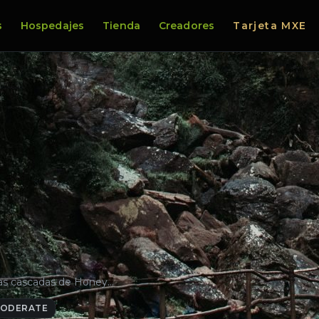
s
Hospedajes
Tienda
Creadores
Tarjeta MXE
las cascadas de Honey…
ODERATE