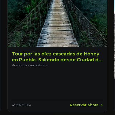
Tour por las diez cascadas de Honey
en Puebla. Saliendo desde Ciudad de
México
Puebla
6 horas
moderate
Reservar ahora →
AVENTURA