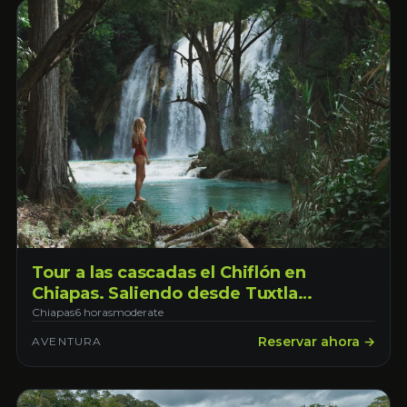
Tour a las cascadas el Chiflón en
Chiapas. Saliendo desde Tuxtla
Gutiérrez
Chiapas
6 horas
moderate
Reservar ahora →
AVENTURA