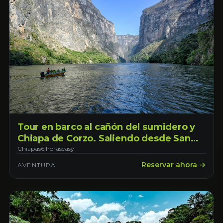
Tour en barco al cañón del sumidero y
Chiapa de Corzo. Saliendo desde San
Cristobal de las Casas
Chiapas
6 horas
easy
Reservar ahora →
AVENTURA