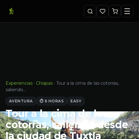
Experiencias
·
Chiapas
·
Tour a la cima de las cotorras,
saliendo…
AVENTURA
⏱ 6 HORAS
EASY
Tour a la cima de las
cotorras, saliendo desde
la ciudad de Tuxtla