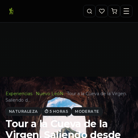
Experiencias
·
Nuevo LeóN
·
Tour a la Cueva de la Virgen.
Saliendo d…
NATURALEZA
⏱ 5 HORAS
MODERATE
Tour a la Cueva de la
Virgen. Saliendo desde