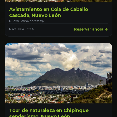
Avistamiento en Cola de Caballo
cascada, Nuevo León
Nuevo Leon
6 horas
easy
Reservar ahora →
NATURALEZA
Tour de naturaleza en Chipinque
senderismo, Nuevo León