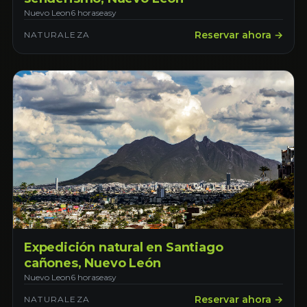
Nuevo Leon
6 horas
easy
Reservar ahora →
NATURALEZA
Expedición natural en Santiago
cañones, Nuevo León
Nuevo Leon
6 horas
easy
Reservar ahora →
NATURALEZA