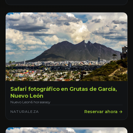
Safari fotográfico en Grutas de García,
Nuevo León
Nuevo Leon
6 horas
easy
Reservar ahora →
NATURALEZA