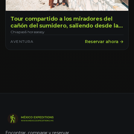
Tour compartido a los miradores del
cañón del sumidero, saliendo desde la
ciudad de Tuxtla Gutiérrez
Chiapas
6 horas
easy
Reservar ahora →
AVENTURA
Encontrar, comparar y reservar