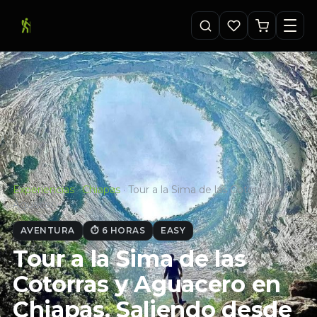
Experiencias
·
Chiapas
·
Tour a la Sima de las Cotorras y
Aguacer…
AVENTURA
⏱ 6 HORAS
EASY
Tour a la Sima de las
Cotorras y Aguacero en
Chiapas. Saliendo desde