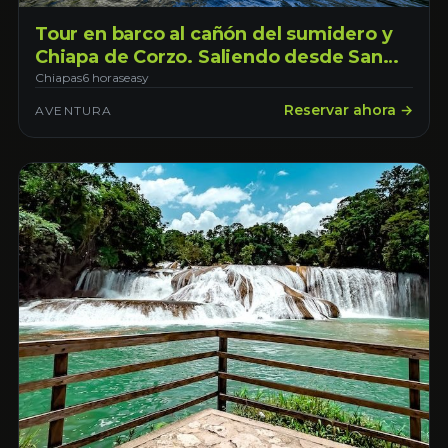
Tour en barco al cañón del sumidero y
Chiapa de Corzo. Saliendo desde San
Cristobal de las Casas
Chiapas
6 horas
easy
Reservar ahora →
AVENTURA