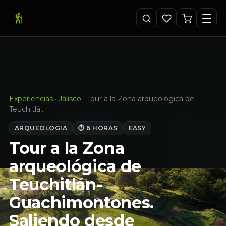
Experiencias
·
Jalisco
·
Tour a la Zona arqueológica de
Teuchitlá…
ARQUEOLOGIA
⏱ 6 HORAS
EASY
Tour a la Zona
arqueológica de
Teuchitlán-
Guachimontones.
Saliendo desde