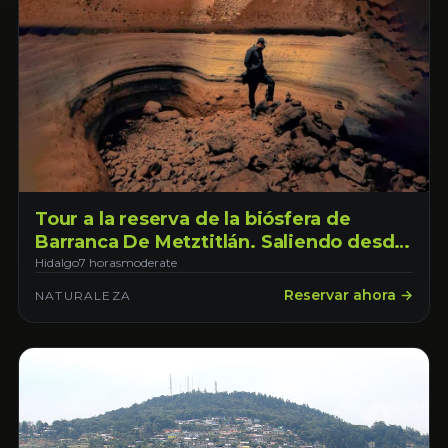
Tour a la reserva de la biósfera de
Barranca De Metztitlán. Saliendo desde
Pachuca, Hidalgo
Hidalgo
7 horas
moderate
Reservar ahora →
NATURALEZA