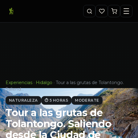
Experiencias
·
Hidalgo
·
Tour a las grutas de Tolantongo.
Saliend…
NATURALEZA
⏱ 5 HORAS
MODERATE
Tour a las grutas de
Tolantongo. Saliendo
desde la Ciudad de