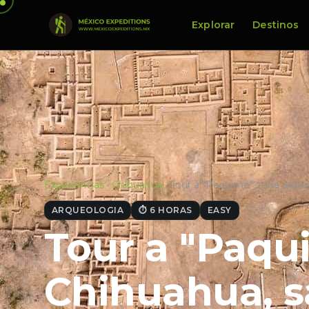
Explorar
Destinos
Experiencias
·
Chihuahua
·
Tour a "Paquimé" zona arqu
ARQUEOLOGIA
⏱ 6 HORAS
EASY
Tour a "Paqu
Chihuahua, s