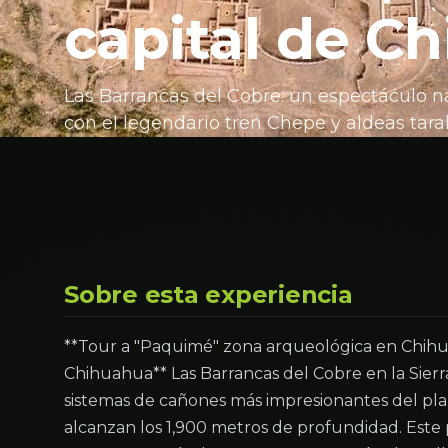
capital de C
Las Barrancas del Cobre: un espectáculo 
con el legendario tren Chepe y aldeas tar
Sobre esta experiencia
**Tour a "Paquimé" zona arqueológica en Chihua
Chihuahua** Las Barrancas del Cobre en la Sie
sistemas de cañones más impresionantes del pl
alcanzan los 1,900 metros de profundidad. Este 