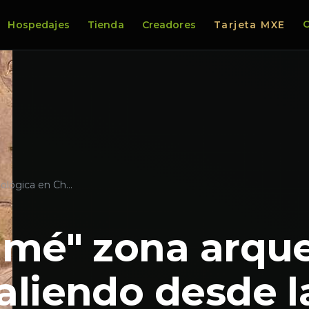
C
Hospedajes
Tienda
Creadores
Tarjeta MXE
eológica en Ch…
imé" zona arqu
aliendo desde l