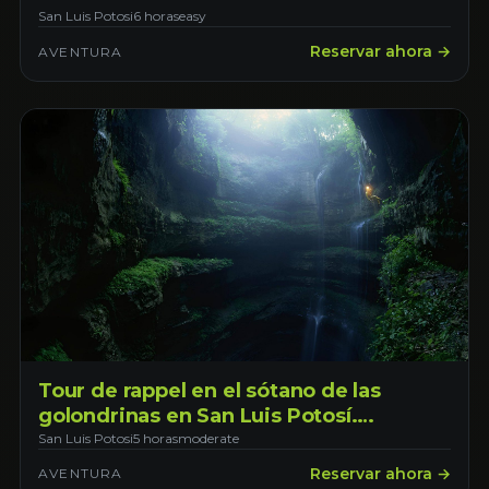
San Luis Potosi
6 horas
easy
Reservar ahora →
AVENTURA
Tour de rappel en el sótano de las
golondrinas en San Luis Potosí.
Saliendo desde San Luis Potosí
San Luis Potosi
5 horas
moderate
Reservar ahora →
AVENTURA