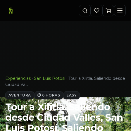
Experiencias
·
San Luis Potosí
·
Tour a Xilitla. Saliendo desde
Ciudad Va…
AVENTURA
⏱ 6 HORAS
EASY
Tour a Xilitla. Saliendo
desde Ciudad Valles, San
Luis Potosí. Saliendo