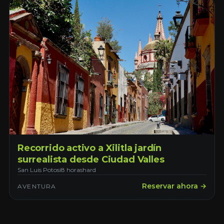
Recorrido activo a Xilitla jardín
surrealista desde Ciudad Valles
San Luis Potosi
8 horas
hard
Reservar ahora →
AVENTURA