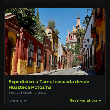
Expedición a Tamul cascada desde
Huasteca Potosina
San Luis Potosi
8 horas
easy
Reservar ahora →
AVENTURA