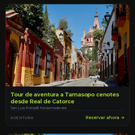
Tour de aventura a Tamasopo cenotes
desde Real de Catorce
San Luis Potosi
8 horas
moderate
Reservar ahora →
AVENTURA