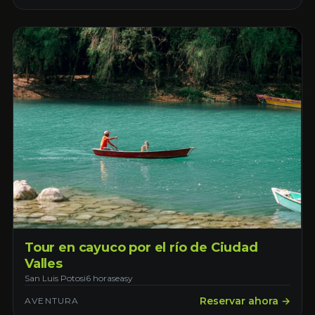
Tour en cayuco por el río de Ciudad
Valles
San Luis Potosi
6 horas
easy
Reservar ahora →
AVENTURA