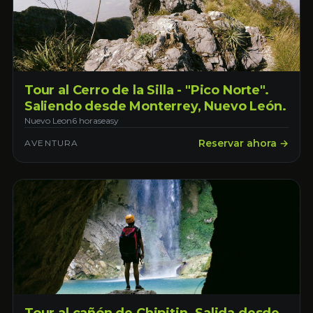
Tour al Cerro de la Silla - "Pico Norte".
Saliendo desde Monterrey, Nuevo León.
Nuevo Leon
6 horas
easy
Reservar ahora →
AVENTURA