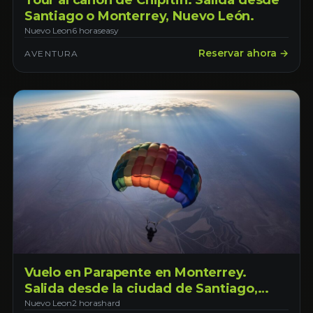
Tour al cañón de Chipitin. Salida desde
Santiago o Monterrey, Nuevo León.
Nuevo Leon
6 horas
easy
Reservar ahora →
AVENTURA
Vuelo en Parapente en Monterrey.
Salida desde la ciudad de Santiago,
Nuevo León.
Nuevo Leon
2 horas
hard