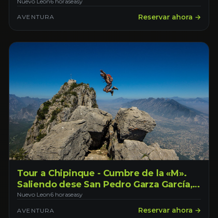
León
Nuevo Leon
6 horas
easy
Reservar ahora →
AVENTURA
Tour a Chipinque - Cumbre de la «M».
Saliendo dese San Pedro Garza García,
Nuevo León.
Nuevo Leon
6 horas
easy
Reservar ahora →
AVENTURA