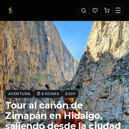
Experiencias
·
Hidalgo
·
Tour al cañón de Zimapán en
Hidalgo, sal…
AVENTURA
⏱ 6 HORAS
EASY
Tour al cañón de
Zimapán en Hidalgo,
saliendo desde la ciudad