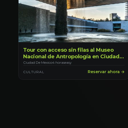
Tour con acceso sin filas al Museo
Nacional de Antropología en Ciudad
de México. Saliendo desde CDMX
Ciudad De Mexico
4 horas
easy
Reservar ahora →
CULTURAL