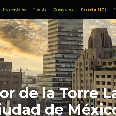
C
Hospedajes
Tienda
Creadores
Tarjeta MXE
Torre Latino en el…
or de la Torre L
iudad de México