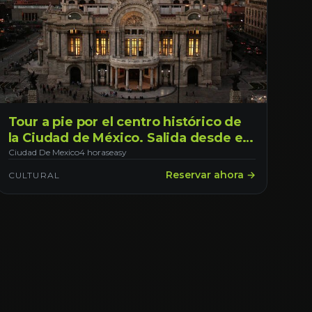
Tour a pie por el centro histórico de
la Ciudad de México. Salida desde el
centro de CDMX
Ciudad De Mexico
4 horas
easy
Reservar ahora →
CULTURAL