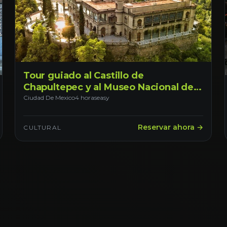
Tour guiado al Castillo de
Chapultepec y al Museo Nacional de
Antropología. Salida desde
Ciudad De Mexico
4 horas
easy
Chapultepec, Ciudad de México
Reservar ahora →
CULTURAL