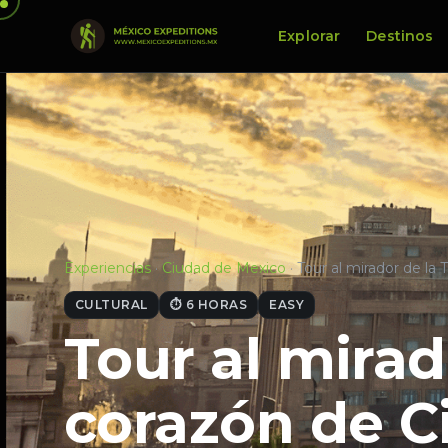
Explorar
Destinos
Experiencias
·
Ciudad de Mexico
·
Tour al mirador de la 
CULTURAL
⏱ 6 HORAS
EASY
Tour al mirad
corazón de C