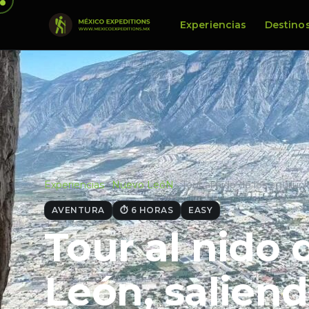
Experiencias
Destino
Experiencias
·
Nuevo LeóN
·
Tour al nido de los aguilu
AVENTURA
⏱ 6 HORAS
EASY
Tour al nido
León, salien