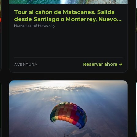
Tour al cañón de Matacanes. Salida
desde Santiago o Monterrey, Nuevo
León.
Nuevo Leon
6 horas
easy
Reservar ahora →
AVENTURA