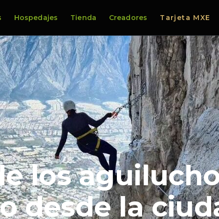
s
Hospedajes
Tienda
Creadores
Tarjeta MXE
chos en Nuevo …
 de los aguiluch
do desde la ciu