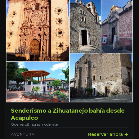
Senderismo a Zihuatanejo bahía desde
Acapulco
Guerrero
8 horas
moderate
Reservar ahora →
AVENTURA