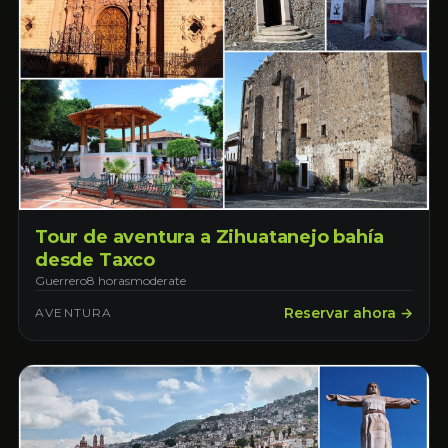
Tour de aventura a Zihuatanejo bahía
desde Taxco
Guerrero
8 horas
moderate
Reservar ahora →
AVENTURA