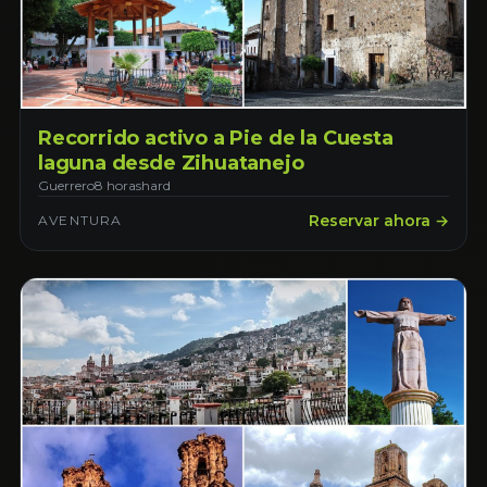
Recorrido activo a Pie de la Cuesta
laguna desde Zihuatanejo
Guerrero
8 horas
hard
Reservar ahora →
AVENTURA