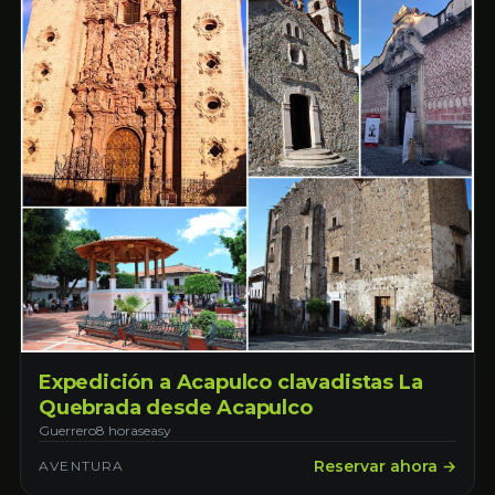
Expedición a Acapulco clavadistas La
Quebrada desde Acapulco
Guerrero
8 horas
easy
Reservar ahora →
AVENTURA