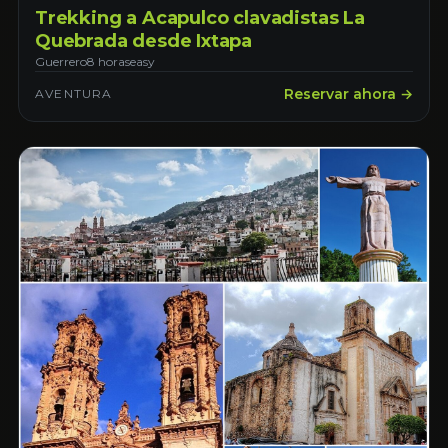
Trekking a Acapulco clavadistas La
Quebrada desde Ixtapa
Guerrero
8 horas
easy
Reservar ahora →
AVENTURA