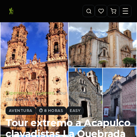
Experiencias
·
Guerrero
·
Tour extremo a Acapulco
clavadistas La Q…
AVENTURA
⏱ 8 HORAS
EASY
Tour extremo a Acapulco
clavadistas La Quebrada