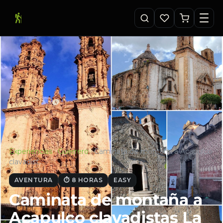
Experiencias
·
Guerrero
·
Caminata de montaña a Acapulco
clavadist…
AVENTURA
⏱ 8 HORAS
EASY
Caminata de montaña a
Acapulco clavadistas La