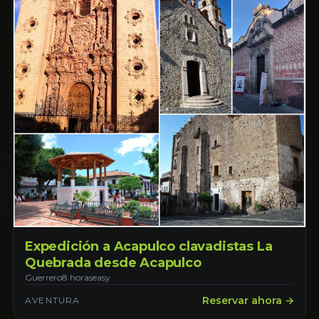
Expedición a Acapulco clavadistas La
Quebrada desde Acapulco
Guerrero
8 horas
easy
Reservar ahora →
AVENTURA