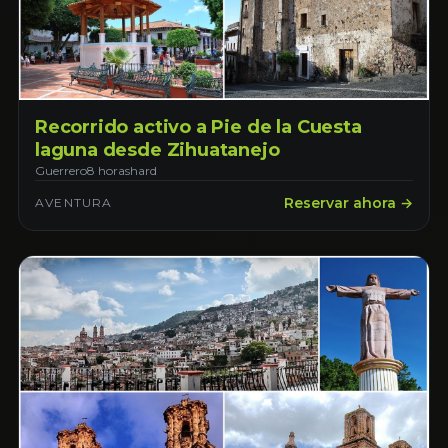
Recorrido activo a Pie de la Cuesta
laguna desde Zihuatanejo
Guerrero
8 horas
hard
Reservar ahora →
AVENTURA