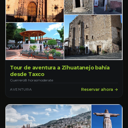
Tour de aventura a Zihuatanejo bahía
desde Taxco
Guerrero
8 horas
moderate
Reservar ahora →
AVENTURA