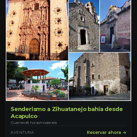
Senderismo a Zihuatanejo bahía desde
Acapulco
Guerrero
8 horas
moderate
Reservar ahora →
AVENTURA