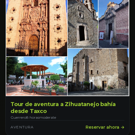
Tour de aventura a Zihuatanejo bahía
desde Taxco
Guerrero
8 horas
moderate
Reservar ahora →
AVENTURA