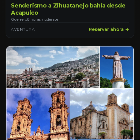
Senderismo a Zihuatanejo bahía desde
Acapulco
Guerrero
8 horas
moderate
Reservar ahora →
AVENTURA