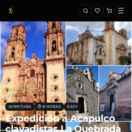
Experiencias
·
Guerrero
·
Expedición a Acapulco clavadistas
La Que…
AVENTURA
⏱ 8 HORAS
EASY
Expedición a Acapulco
clavadistas La Quebrada