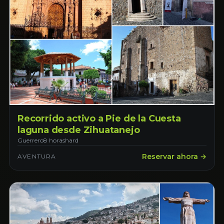
Recorrido activo a Pie de la Cuesta
laguna desde Zihuatanejo
Guerrero
8 horas
hard
Reservar ahora →
AVENTURA