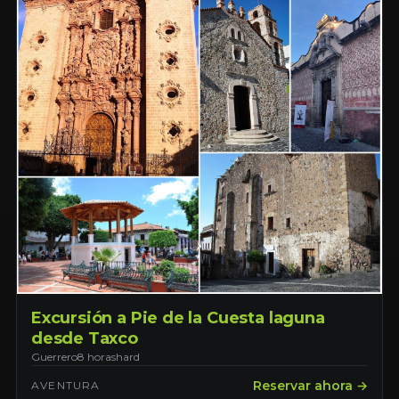
Excursión a Pie de la Cuesta laguna
desde Taxco
Guerrero
8 horas
hard
Reservar ahora →
AVENTURA