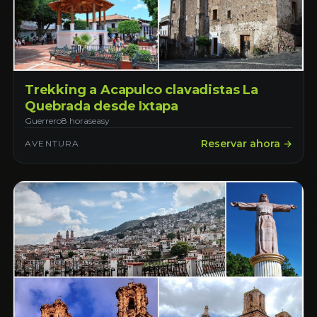
Trekking a Acapulco clavadistas La
Quebrada desde Ixtapa
Guerrero
8 horas
easy
Reservar ahora →
AVENTURA