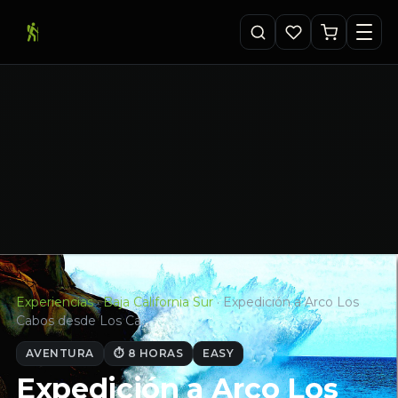
Experiencias
·
Baja California Sur
·
Expedición a Arco Los
Cabos desde Los Ca…
AVENTURA
⏱ 8 HORAS
EASY
Expedición a Arco Los