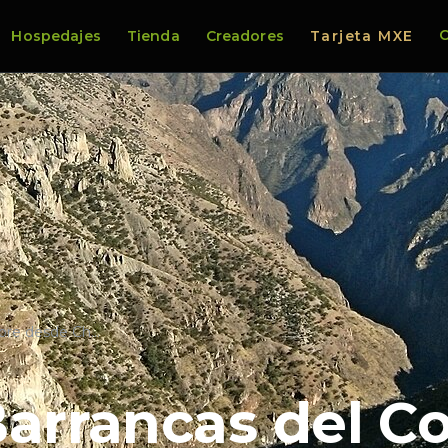
C
Hospedajes
Tienda
Creadores
Tarjeta MXE
obre desde Ch…
Barrancas del C