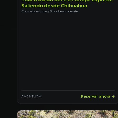
Saliendo desde Chihuahua
Chihuahua
4 días / 3 noches
moderate
Reservar ahora →
AVENTURA