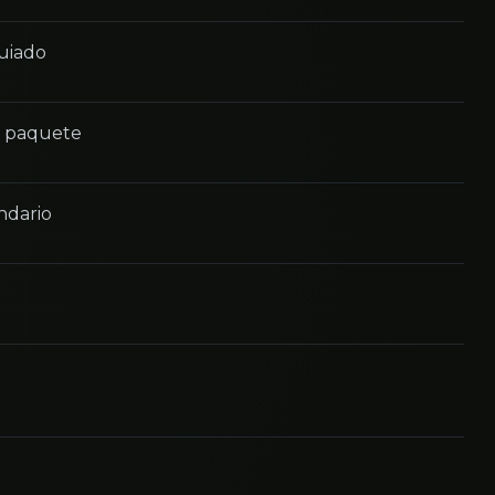
guiado
n paquete
ndario