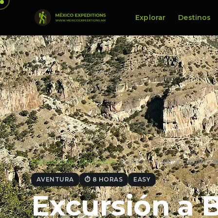
Explorar
Destinos
Experiencias
·
Chihuahua
·
Excursión a Barrancas del C
AVENTURA
⏱ 8 HORAS
EASY
Excursión a 