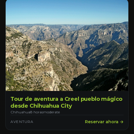
Tour de aventura a Creel pueblo mágico
desde Chihuahua City
Chihuahua
8 horas
moderate
Reservar ahora →
AVENTURA