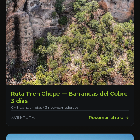
Ruta Tren Chepe — Barrancas del Cobre
3 días
Chihuahua
4 días / 3 noches
moderate
Reservar ahora →
AVENTURA