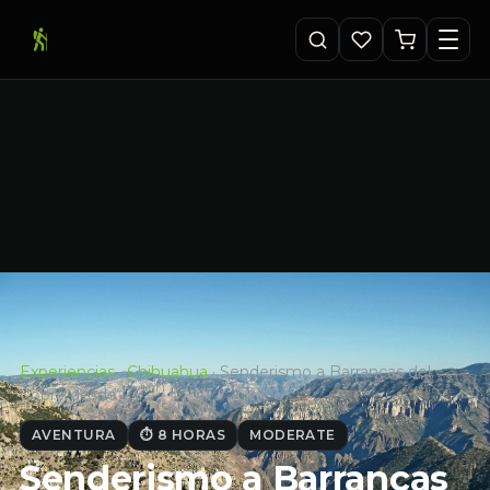
Experiencias
·
Chihuahua
·
Senderismo a Barrancas del
Cobre desde C…
AVENTURA
⏱ 8 HORAS
MODERATE
Senderismo a Barrancas