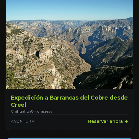
Expedición a Barrancas del Cobre desde
Creel
Chihuahua
8 horas
easy
Reservar ahora →
AVENTURA