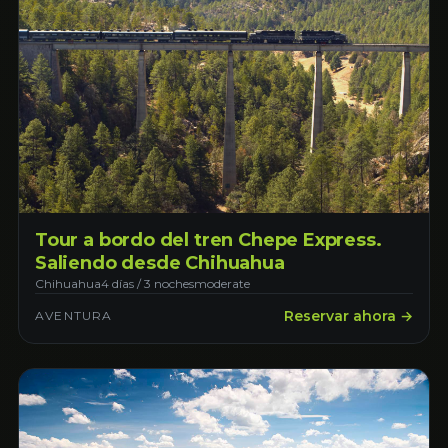
Tour a bordo del tren Chepe Express.
Saliendo desde Chihuahua
Chihuahua
4 días / 3 noches
moderate
Reservar ahora →
AVENTURA