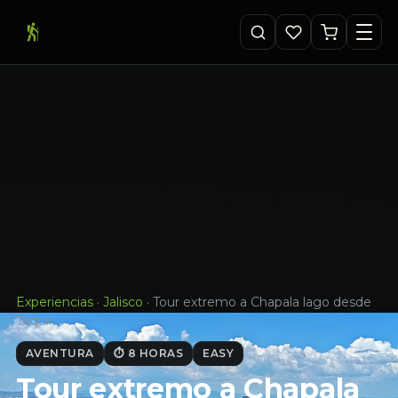
Experiencias
·
Jalisco
·
Tour extremo a Chapala lago desde
Tequil…
AVENTURA
⏱ 8 HORAS
EASY
Tour extremo a Chapala