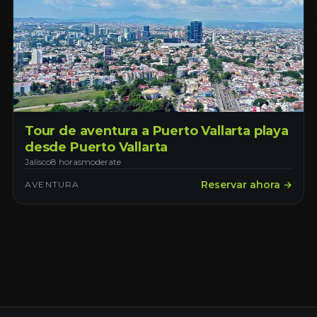
Tour de aventura a Puerto Vallarta playa
desde Puerto Vallarta
Jalisco
8 horas
moderate
Reservar ahora →
AVENTURA