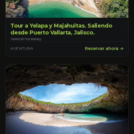
Tour a Yelapa y Majahuitas. Saliendo
desde Puerto Vallarta, Jalisco.
Jalisco
6 horas
easy
Reservar ahora →
AVENTURA