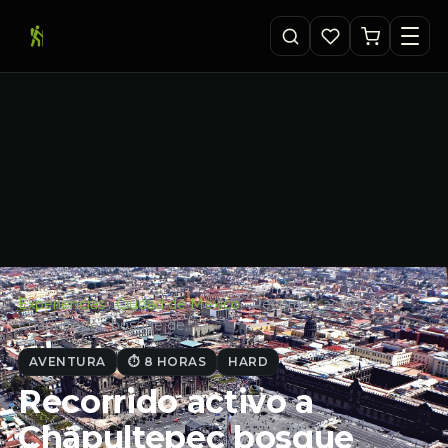
Experiencias
·
Ciudad de Mexico
·
Recorrido activo a
Chapultepec bosque de…
AVENTURA
⏱ 8 HORAS
HARD
Recorrido activo a
Chapultepec bosque