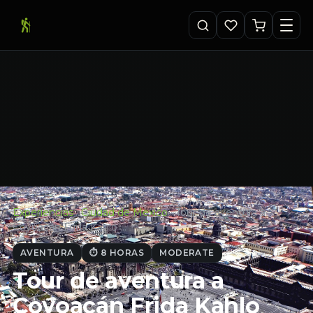
Experiencias
·
Ciudad de Mexico
·
Tour de aventura a
Coyoacán Frida Kahlo …
AVENTURA
⏱ 8 HORAS
MODERATE
Tour de aventura a
Coyoacán Frida Kahlo