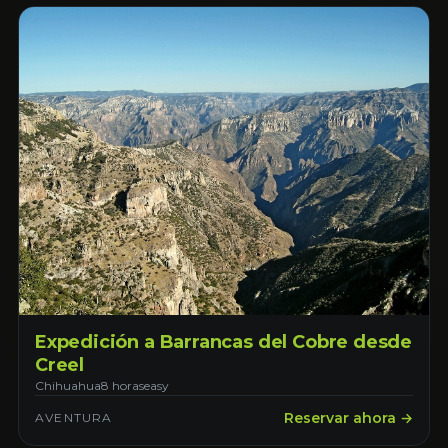
Expedición a Barrancas del Cobre desde
Creel
Chihuahua
8 horas
easy
Reservar ahora →
AVENTURA