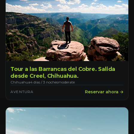
Tour a las Barrancas del Cobre. Salida
desde Creel, Chihuahua.
Chihuahua
4 días / 3 noches
moderate
Reservar ahora →
AVENTURA