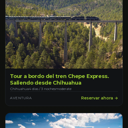
Tour a bordo del tren Chepe Express.
Saliendo desde Chihuahua
Chihuahua
4 días / 3 noches
moderate
Reservar ahora →
AVENTURA