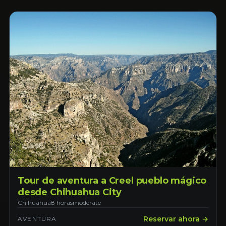
Tour de aventura a Creel pueblo mágico
desde Chihuahua City
Chihuahua
8 horas
moderate
Reservar ahora →
AVENTURA