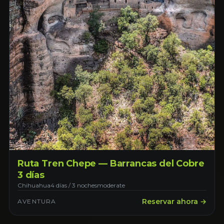
Ruta Tren Chepe — Barrancas del Cobre
3 días
Chihuahua
4 días / 3 noches
moderate
Reservar ahora →
AVENTURA