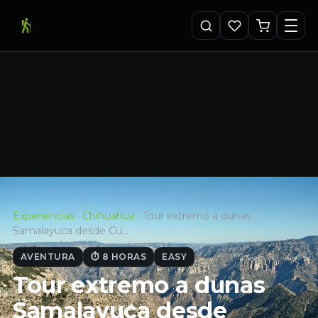
Experiencias
·
Chihuahua
·
Tour extremo a dunas
Samalayuca desde Cu…
AVENTURA
⏱ 8 HORAS
EASY
Tour extremo a dunas
Samalayuca desde