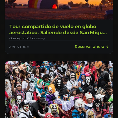
Tour compartido de vuelo en globo
aerostático. Saliendo desde San Miguel
de Allende, Guanajuato.
Guanajuato
3 horas
easy
Reservar ahora →
AVENTURA