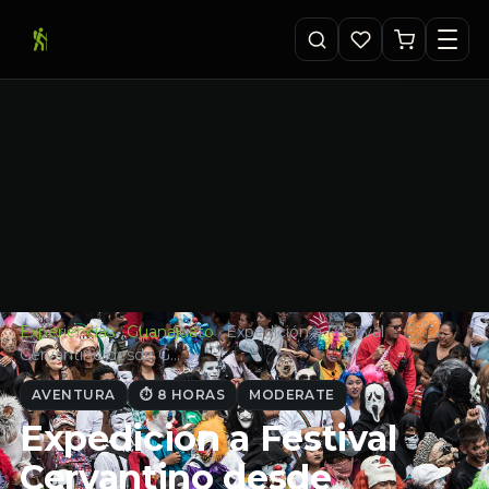
Experiencias
·
Guanajuato
·
Expedición a Festival
Cervantino desde G…
AVENTURA
⏱ 8 HORAS
MODERATE
Expedición a Festival
Cervantino desde