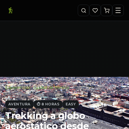
Experiencias
·
Ciudad de Mexico
·
Trekking a globo
aerostático desde Polan…
AVENTURA
⏱ 8 HORAS
EASY
Trekking a globo
aerostático desde