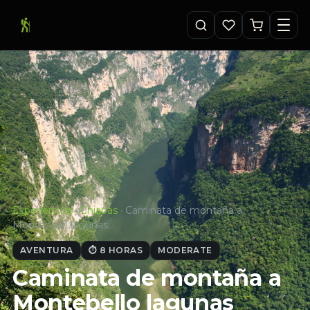
Experiencias
·
Chiapas
·
Caminata de montaña a
Montebello lagunas…
AVENTURA
⏱ 8 HORAS
MODERATE
Caminata de montaña a
Montebello lagunas