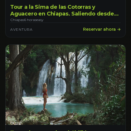
Tour a la Sima de las Cotorras y
Aguacero en Chiapas. Saliendo desde
Tuxtla Gutiérrez
Chiapas
6 horas
easy
Reservar ahora →
AVENTURA