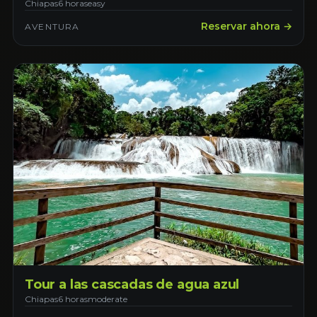
Cristobal de las Casas
Chiapas
6 horas
easy
Reservar ahora →
AVENTURA
Tour a las cascadas de agua azul
Chiapas
6 horas
moderate