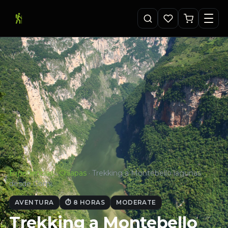
Experiencias
·
Chiapas
·
Trekking a Montebello lagunas
desde Comi…
AVENTURA
⏱ 8 HORAS
MODERATE
Trekking a Montebello