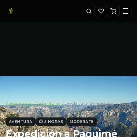
Experiencias
·
Chihuahua
·
Expedición a Paquimé ruinas
desde Creel…
AVENTURA
⏱ 8 HORAS
MODERATE
Expedición a Paquimé