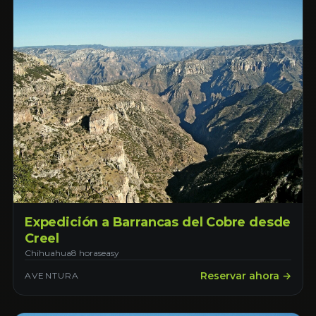
Expedición a Barrancas del Cobre desde
Creel
Chihuahua
8 horas
easy
Reservar ahora →
AVENTURA