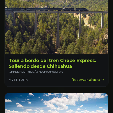
Tour a bordo del tren Chepe Express.
Saliendo desde Chihuahua
Chihuahua
4 días / 3 noches
moderate
Reservar ahora →
AVENTURA