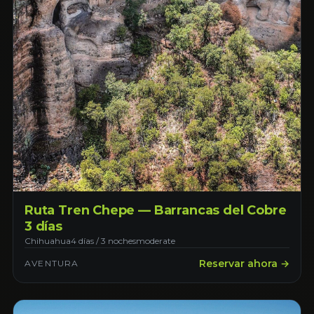
Ruta Tren Chepe — Barrancas del Cobre
3 días
Chihuahua
4 días / 3 noches
moderate
Reservar ahora →
AVENTURA