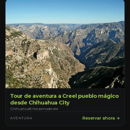
Tour de aventura a Creel pueblo mágico
desde Chihuahua City
Chihuahua
8 horas
moderate
Reservar ahora →
AVENTURA