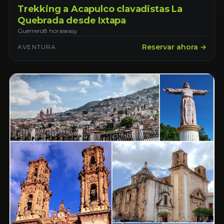
Trekking a Acapulco clavadistas La
Quebrada desde Ixtapa
Guerrero
8 horas
easy
Reservar ahora →
AVENTURA