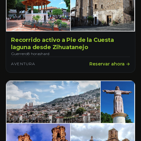
Recorrido activo a Pie de la Cuesta
laguna desde Zihuatanejo
Guerrero
8 horas
hard
Reservar ahora →
AVENTURA