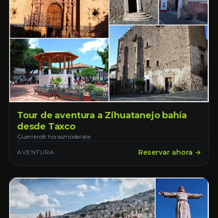
Tour de aventura a Zihuatanejo bahía
desde Taxco
Guerrero
8 horas
moderate
Reservar ahora →
AVENTURA