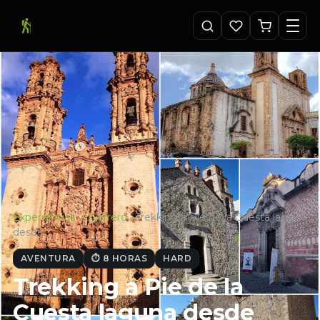
Experiencias
·
Guerrero
·
Trekking a Pie de la Cuesta laguna
desde…
AVENTURA
⏱ 8 HORAS
HARD
Trekking a Pie de la
Cuesta laguna desde