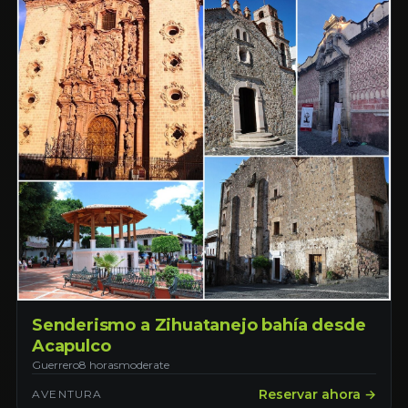
Senderismo a Zihuatanejo bahía desde
Acapulco
Guerrero
8 horas
moderate
Reservar ahora →
AVENTURA