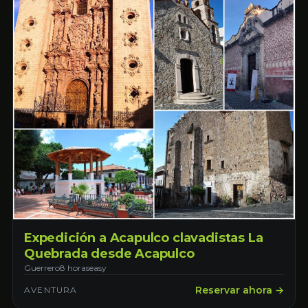
Expedición a Acapulco clavadistas La
Quebrada desde Acapulco
Guerrero
8 horas
easy
Reservar ahora →
AVENTURA