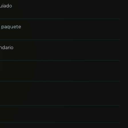
guiado
n paquete
ndario