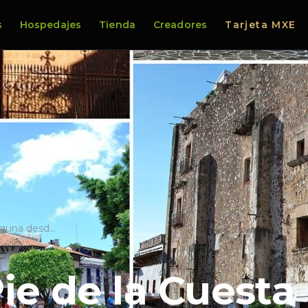
s
Hospedajes
Tienda
Creadores
Tarjeta MXE
laguna desd…
ie de la Cuesta