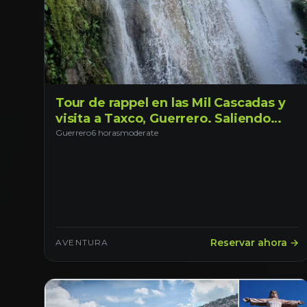
Tour de rappel en las Mil Cascadas y
visita a Taxco, Guerrero. Saliendo
desde Ciudad de México.
Guerrero
6 horas
moderate
Reservar ahora →
AVENTURA