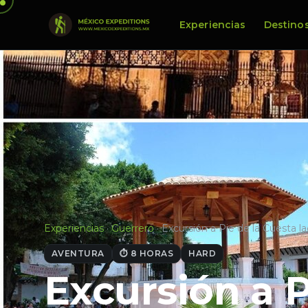
Experiencias
Destino
Experiencias
·
Guerrero
·
Excursión a Pie de la Cuesta 
AVENTURA
⏱ 8 HORAS
HARD
Excursión a P