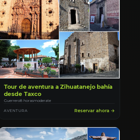
Tour de aventura a Zihuatanejo bahía
desde Taxco
Guerrero
8 horas
moderate
Reservar ahora →
AVENTURA