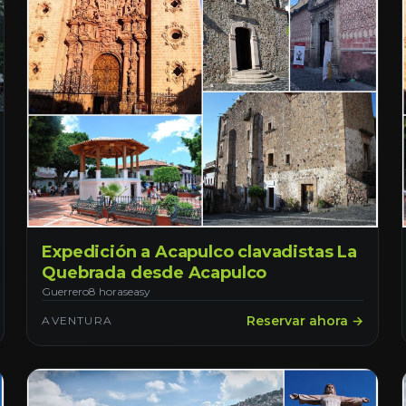
Expedición a Acapulco clavadistas La
Quebrada desde Acapulco
Guerrero
8 horas
easy
Reservar ahora →
AVENTURA