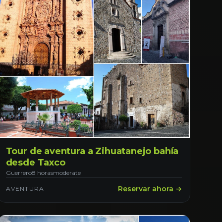
Tour de aventura a Zihuatanejo bahía
desde Taxco
Guerrero
8 horas
moderate
Reservar ahora →
AVENTURA