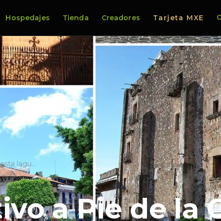
C
Hospedajes
Tienda
Creadores
Tarjeta MXE
uesta lagu…
ivo a Pie de la 