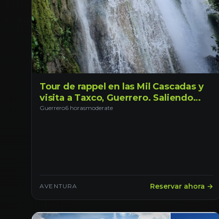
Tour de rappel en las Mil Cascadas y
visita a Taxco, Guerrero. Saliendo
desde Ciudad de México.
Guerrero
6 horas
moderate
Reservar ahora →
AVENTURA