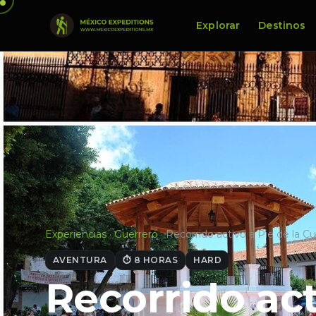
Explorar
Destinos
Experiencias
·
Guerrero
·
Recorrido activo a Pie de la C
AVENTURA
⏱ 8 HORAS
HARD
Recorrido act