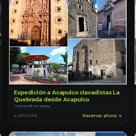
Expedición a Acapulco clavadistas La
Quebrada desde Acapulco
Guerrero
8 horas
easy
Reservar ahora →
AVENTURA