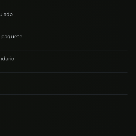
guiado
n paquete
ndario