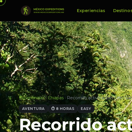
Experiencias
Destino
Experiencias
·
Chiapas
·
Recorrido activo a San Cristóbal
AVENTURA
⏱ 8 HORAS
EASY
Recorrido act