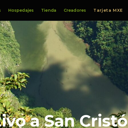
s
Hospedajes
Tienda
Creadores
Tarjeta MXE
 colonia…
ivo a San Cristó