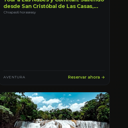
desde San Cristóbal de Las Casas,
Chiapas.
Chiapas
6 horas
easy
Reservar ahora →
AVENTURA