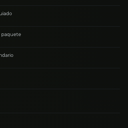
guiado
n paquete
ndario