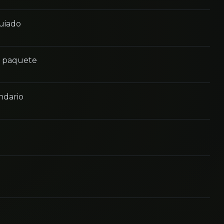
guiado
n paquete
ndario