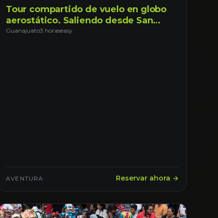
Tour compartido de vuelo en globo
aerostático. Saliendo desde San
Miguel de Allende, Guanajuato.
Guanajuato
3 horas
easy
Reservar ahora →
AVENTURA