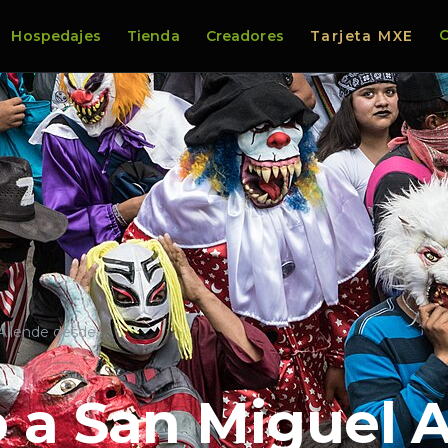
C
Hospedajes
Tienda
Creadores
Tarjeta MXE
Allende desde …
 a San Miguel 