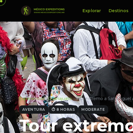
Explorar
Destinos
Experiencias
·
Guanajuato
·
Tour extremo a San Miguel 
AVENTURA
⏱ 8 HORAS
MODERATE
Tour extremo