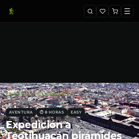
Experiencias
·
Ciudad de Mexico
·
Expedición a Teotihuacán
pirámides desde…
AVENTURA
⏱ 8 HORAS
EASY
Expedición a
Teotihuacán pirámides