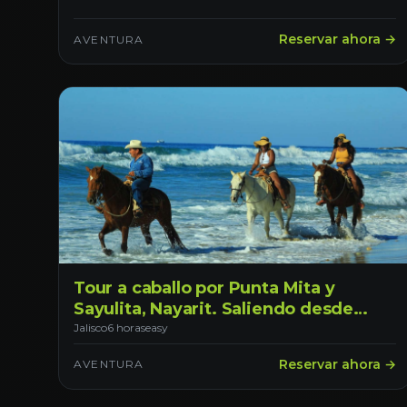
Reservar ahora →
AVENTURA
Tour a caballo por Punta Mita y
Sayulita, Nayarit. Saliendo desde
Tepic
Jalisco
6 horas
easy
Reservar ahora →
AVENTURA