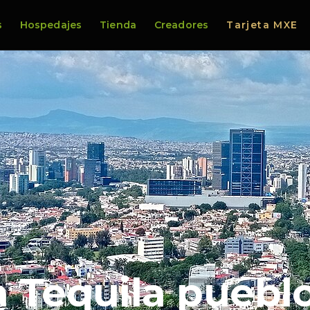
s
Hospedajes
Tienda
Creadores
Tarjeta MXE
gico desde…
 Tequila puebl