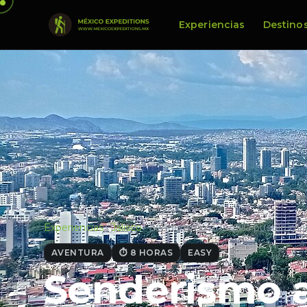
Experiencias
Destino
Experiencias
·
Jalisco
·
Senderismo a Tequila pueblo má
AVENTURA
⏱ 8 HORAS
EASY
Senderismo a