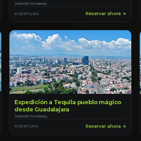
Vallarta.
Jalisco
6 horas
easy
Reservar ahora →
AVENTURA
Expedición a Tequila pueblo mágico
desde Guadalajara
Jalisco
8 horas
easy
Reservar ahora →
AVENTURA