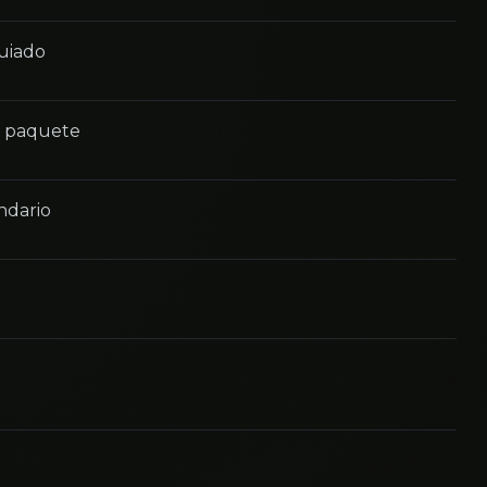
guiado
n paquete
ndario