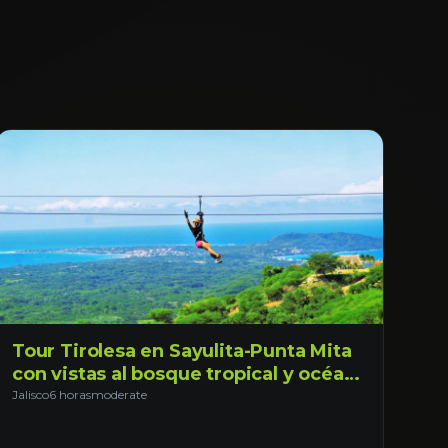
Tour Tirolesa en Sayulita-Punta Mita
con vistas al bosque tropical y océano
de Nayarit. Saliendo desde Tepic
Jalisco
6 horas
moderate